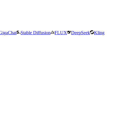
GigaChat
Stable Diffusion
FLUX
DeepSeek
Kling