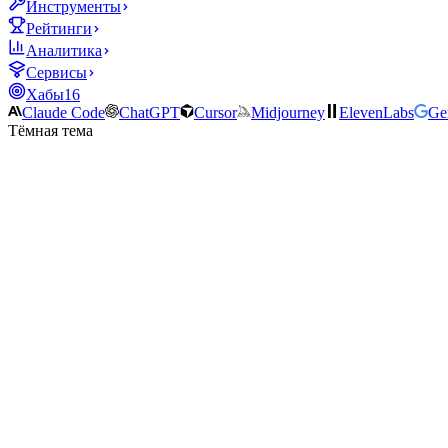
Инструменты
Рейтинги
Аналитика
Сервисы
Хабы
16
Claude Code
ChatGPT
Cursor
Midjourney
ElevenLabs
Ge
Тёмная тема