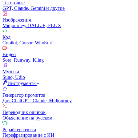
Текстовые
GPT, Claude, Gemini и другие
Изображения
Midjourney, DALL-E, FLUX
Код
Copilot, Cursor, Windsurf
Видео
Sora, Runway, Kling
Музыка
Suno, Udio
Инструменты
Генератор промптов
Для ChatGPT, Claude, Midjourney
Переводчик ошибок
Объяснение на русском
Рерайтер текста
Перефразирование с ИИ