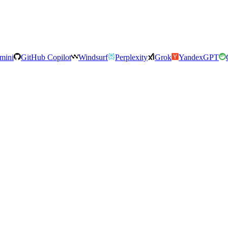
mini
GitHub Copilot
Windsurf
Perplexity
Grok
YandexGPT