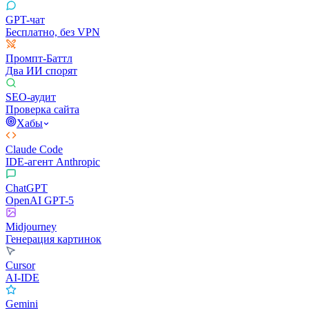
GPT-чат
Бесплатно, без VPN
Промпт-Баттл
Два ИИ спорят
SEO-аудит
Проверка сайта
Хабы
Claude Code
IDE-агент Anthropic
ChatGPT
OpenAI GPT-5
Midjourney
Генерация картинок
Cursor
AI-IDE
Gemini