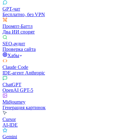
GPT-чат
Бесплатно, без VPN
Промпт-Баттл
Два ИИ спорят
SEO-аудит
Проверка сайта
Хабы
Claude Code
IDE-агент Anthropic
ChatGPT
OpenAI GPT-5
Midjourney
Генерация картинок
Cursor
AI-IDE
Gemini