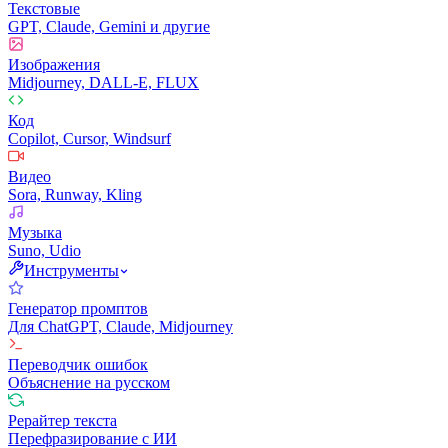
Текстовые
GPT, Claude, Gemini и другие
Изображения
Midjourney, DALL-E, FLUX
Код
Copilot, Cursor, Windsurf
Видео
Sora, Runway, Kling
Музыка
Suno, Udio
Инструменты
Генератор промптов
Для ChatGPT, Claude, Midjourney
Переводчик ошибок
Объяснение на русском
Рерайтер текста
Перефразирование с ИИ