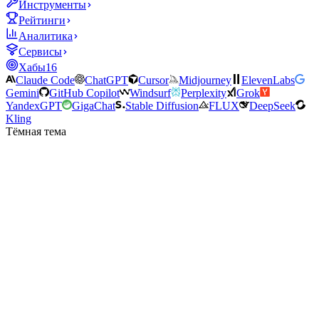
Инструменты
Рейтинги
Аналитика
Сервисы
Хабы
16
Claude Code
ChatGPT
Cursor
Midjourney
ElevenLabs
Gemini
GitHub Copilot
Windsurf
Perplexity
Grok
YandexGPT
GigaChat
Stable Diffusion
FLUX
DeepSeek
Kling
Тёмная тема