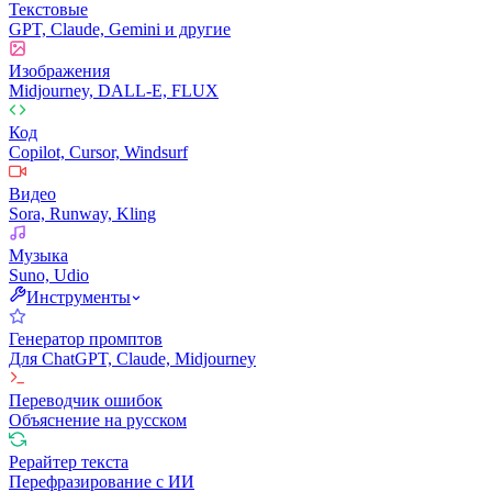
Текстовые
GPT, Claude, Gemini и другие
Изображения
Midjourney, DALL-E, FLUX
Код
Copilot, Cursor, Windsurf
Видео
Sora, Runway, Kling
Музыка
Suno, Udio
Инструменты
Генератор промптов
Для ChatGPT, Claude, Midjourney
Переводчик ошибок
Объяснение на русском
Рерайтер текста
Перефразирование с ИИ