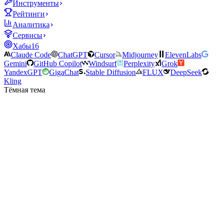
Инструменты
Рейтинги
Аналитика
Сервисы
Хабы
16
Claude Code
ChatGPT
Cursor
Midjourney
ElevenLabs
Gemini
GitHub Copilot
Windsurf
Perplexity
Grok
YandexGPT
GigaChat
Stable Diffusion
FLUX
DeepSeek
Kling
Тёмная тема