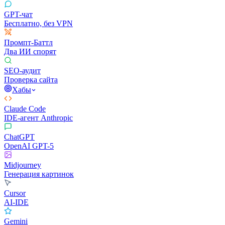
GPT-чат
Бесплатно, без VPN
Промпт-Баттл
Два ИИ спорят
SEO-аудит
Проверка сайта
Хабы
Claude Code
IDE-агент Anthropic
ChatGPT
OpenAI GPT-5
Midjourney
Генерация картинок
Cursor
AI-IDE
Gemini