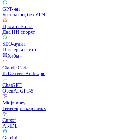
GPT-чат
Бесплатно, без VPN
Промпт-Баттл
Два ИИ спорят
SEO-аудит
Проверка сайта
Хабы
Claude Code
IDE-агент Anthropic
ChatGPT
OpenAI GPT-5
Midjourney
Генерация картинок
Cursor
AI-IDE
Gemini