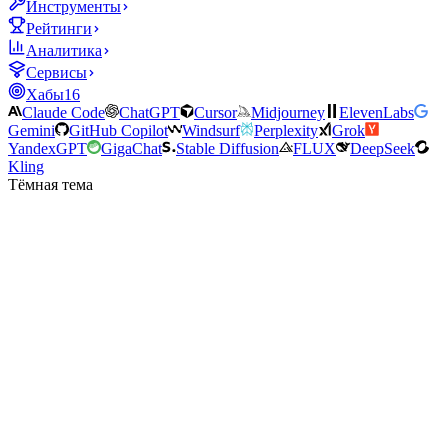
Инструменты
Рейтинги
Аналитика
Сервисы
Хабы
16
Claude Code
ChatGPT
Cursor
Midjourney
ElevenLabs
Gemini
GitHub Copilot
Windsurf
Perplexity
Grok
YandexGPT
GigaChat
Stable Diffusion
FLUX
DeepSeek
Kling
Тёмная тема