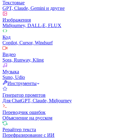
Текстовые
GPT, Claude, Gemini и другие
Изображения
Midjourney, DALL-E, FLUX
Код
Copilot, Cursor, Windsurf
Видео
Sora, Runway, Kling
Музыка
Suno, Udio
Инструменты
Генератор промптов
Для ChatGPT, Claude, Midjourney
Переводчик ошибок
Объяснение на русском
Рерайтер текста
Перефразирование с ИИ