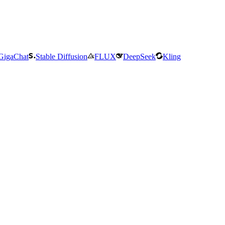
GigaChat
Stable Diffusion
FLUX
DeepSeek
Kling