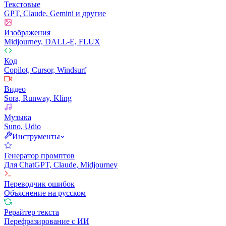
Текстовые
GPT, Claude, Gemini и другие
Изображения
Midjourney, DALL-E, FLUX
Код
Copilot, Cursor, Windsurf
Видео
Sora, Runway, Kling
Музыка
Suno, Udio
Инструменты
Генератор промптов
Для ChatGPT, Claude, Midjourney
Переводчик ошибок
Объяснение на русском
Рерайтер текста
Перефразирование с ИИ