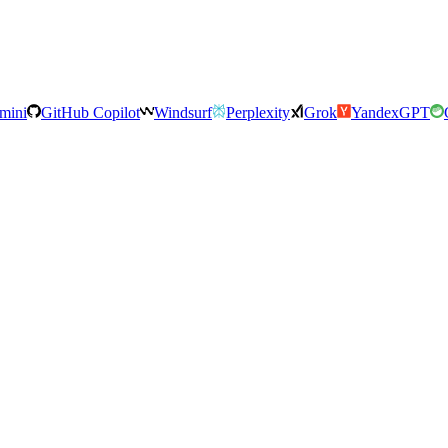
mini
GitHub Copilot
Windsurf
Perplexity
Grok
YandexGPT