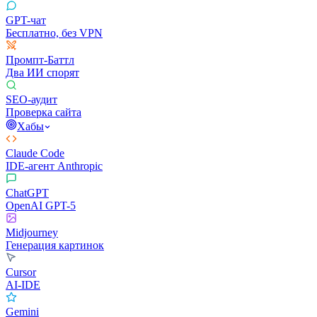
GPT-чат
Бесплатно, без VPN
Промпт-Баттл
Два ИИ спорят
SEO-аудит
Проверка сайта
Хабы
Claude Code
IDE-агент Anthropic
ChatGPT
OpenAI GPT-5
Midjourney
Генерация картинок
Cursor
AI-IDE
Gemini