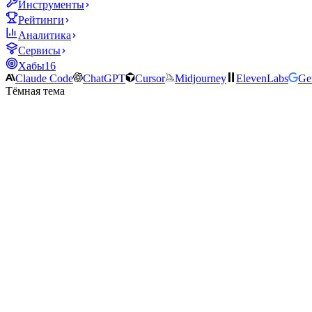
Инструменты
Рейтинги
Аналитика
Сервисы
Хабы
16
Claude Code
ChatGPT
Cursor
Midjourney
ElevenLabs
Ge
Тёмная тема