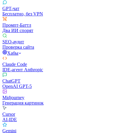
GPT-чат
Бесплатно, без VPN
Промпт-Баттл
Два ИИ спорят
SEO-аудит
Проверка сайта
Хабы
Claude Code
IDE-агент Anthropic
ChatGPT
OpenAI GPT-5
Midjourney
Генерация картинок
Cursor
AI-IDE
Gemini