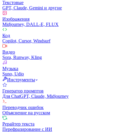
Текстовые
GPT, Claude, Gemini и другие
Изображения
Midjourney, DALL-E, FLUX
Код
Copilot, Cursor, Windsurf
Видео
Sora, Runway, Kling
Музыка
Suno, Udio
Инструменты
Генератор промптов
Для ChatGPT, Claude, Midjourney
Переводчик ошибок
Объяснение на русском
Рерайтер текста
Перефразирование с ИИ