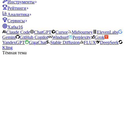
Инструменты
Рейтинги
Аналитика
Сервисы
Хабы
16
Claude Code
ChatGPT
Cursor
Midjourney
ElevenLabs
Gemini
GitHub Copilot
Windsurf
Perplexity
Grok
YandexGPT
GigaChat
Stable Diffusion
FLUX
DeepSeek
Kling
Тёмная тема