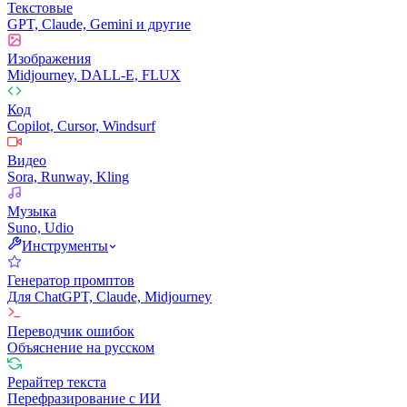
Текстовые
GPT, Claude, Gemini и другие
Изображения
Midjourney, DALL-E, FLUX
Код
Copilot, Cursor, Windsurf
Видео
Sora, Runway, Kling
Музыка
Suno, Udio
Инструменты
Генератор промптов
Для ChatGPT, Claude, Midjourney
Переводчик ошибок
Объяснение на русском
Рерайтер текста
Перефразирование с ИИ