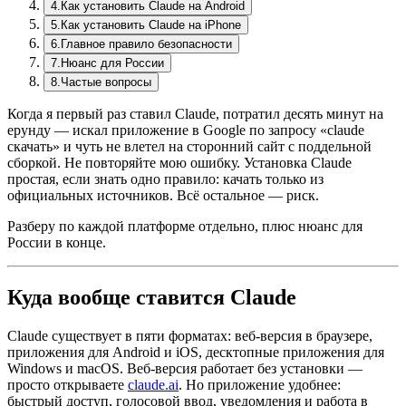
4
.
Как установить Claude на Android
5
.
Как установить Claude на iPhone
6
.
Главное правило безопасности
7
.
Нюанс для России
8
.
Частые вопросы
Когда я первый раз ставил
Claude
, потратил десять минут на
ерунду — искал приложение в Google по запросу «claude
скачать» и чуть не влетел на сторонний сайт с поддельной
сборкой. Не повторяйте мою ошибку. Установка Claude
простая, если знать одно правило: качать только из
официальных источников. Всё остальное — риск.
Разберу по каждой платформе отдельно, плюс нюанс для
России в конце.
Куда вообще ставится
Claude
Claude
существует в пяти форматах: веб-версия в браузере,
приложения для Android и iOS, десктопные приложения для
Windows и
macOS
. Веб-версия работает без установки —
просто открываете
claude
.ai
. Но приложение удобнее:
быстрый доступ, голосовой ввод, уведомления и работа в