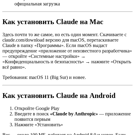
официальная загрузка
Как установить
Claude
на Mac
Здесь почти то же самое, но есть один момент. Скачиваете с
claude
.com/download версию для
macOS
, перетаскиваете
Claude в папку «Программы». Если macOS выдаст
предупреждение «приложение от неизвестного разработчика»
— откройте «Системные настройки» →
«Конфиденциальность и безопасность» → нажмите «Открыть
всё равно».
Требования:
macOS
11 (Big Sur) и новее.
Как установить
Claude
на Android
Откройте Google Play
Введите в поиск
«
Claude
by
Anthropic
»
— приложение
появится первым
Нажмите «Установить»
Вес — около 100 МБ, работает на Android 8.0 и новее. Если