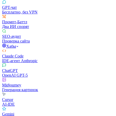
GPT-чат
Бесплатно, без VPN
Промпт-Баттл
Два ИИ спорят
SEO-аудит
Проверка сайта
Хабы
Claude Code
IDE-агент Anthropic
ChatGPT
OpenAI GPT-5
Midjourney
Генерация картинок
Cursor
AI-IDE
Gemini