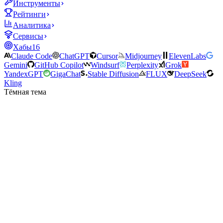
Инструменты
Рейтинги
Аналитика
Сервисы
Хабы
16
Claude Code
ChatGPT
Cursor
Midjourney
ElevenLabs
Gemini
GitHub Copilot
Windsurf
Perplexity
Grok
YandexGPT
GigaChat
Stable Diffusion
FLUX
DeepSeek
Kling
Тёмная тема