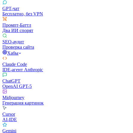
GPT-чат
Бесплатно, без VPN
Промпт-Баттл
Два ИИ спорят
SEO-аудит
Проверка сайта
Хабы
Claude Code
IDE-агент Anthropic
ChatGPT
OpenAI GPT-5
Midjourney
Генерация картинок
Cursor
AI-IDE
Gemini