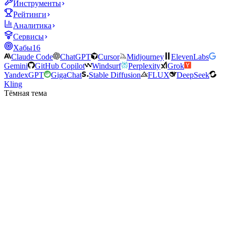
Инструменты
Рейтинги
Аналитика
Сервисы
Хабы
16
Claude Code
ChatGPT
Cursor
Midjourney
ElevenLabs
Gemini
GitHub Copilot
Windsurf
Perplexity
Grok
YandexGPT
GigaChat
Stable Diffusion
FLUX
DeepSeek
Kling
Тёмная тема