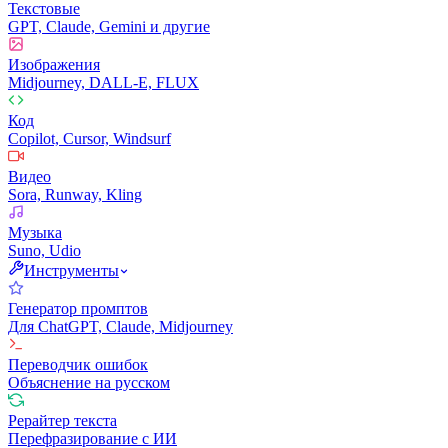
Текстовые
GPT, Claude, Gemini и другие
Изображения
Midjourney, DALL-E, FLUX
Код
Copilot, Cursor, Windsurf
Видео
Sora, Runway, Kling
Музыка
Suno, Udio
Инструменты
Генератор промптов
Для ChatGPT, Claude, Midjourney
Переводчик ошибок
Объяснение на русском
Рерайтер текста
Перефразирование с ИИ