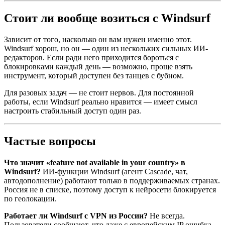
Стоит ли вообще возиться с
Windsurf
Зависит от того, насколько он вам нужен именно этот.
Windsurf
хорош, но он — один из нескольких сильных ИИ-
редакторов. Если ради него приходится бороться с
блокировками каждый день — возможно, проще взять
инструмент, который доступен без танцев с бубном.
Для разовых задач — не стоит нервов. Для постоянной
работы, если
Windsurf
реально нравится — имеет смысл
настроить стабильный доступ один раз.
Частые вопросы
Что значит «
feature
not available in your country» в
Windsurf
?
ИИ-функции
Windsurf
(
агент
Cascade, чат,
автодополнение) работают только в поддерживаемых странах.
Россия не в списке, поэтому доступ к нейросети блокируется
по геолокации.
Работает ли
Windsurf
с VPN из России?
Не всегда.
Пользователи сообщают, что даже с европейским IP ошибка