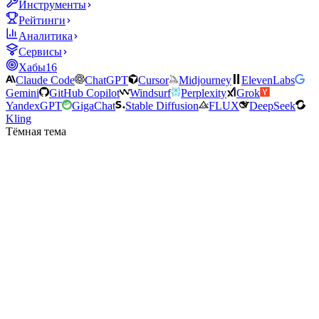
Инструменты
Рейтинги
Аналитика
Сервисы
Хабы
16
Claude Code
ChatGPT
Cursor
Midjourney
ElevenLabs
Gemini
GitHub Copilot
Windsurf
Perplexity
Grok
YandexGPT
GigaChat
Stable Diffusion
FLUX
DeepSeek
Kling
Тёмная тема