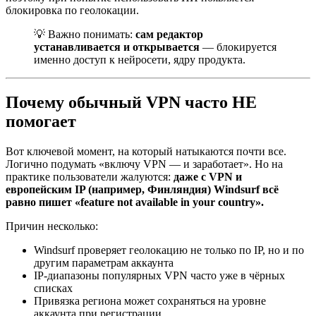
блокировка по геолокации.
💡 Важно понимать:
сам редактор
устанавливается и открывается
— блокируется
именно доступ к нейросети, ядру продукта.
Почему обычный VPN часто НЕ
помогает
Вот ключевой момент, на который натыкаются почти все.
Логично подумать «включу VPN — и заработает». Но на
практике пользователи жалуются:
даже с VPN и
европейским IP (например, Финляндия)
Windsurf
всё
равно пишет «
feature
not available in your country».
Причин несколько:
Windsurf
проверяет геолокацию не только по IP, но и по
другим параметрам аккаунта
IP-диапазоны популярных VPN часто уже в чёрных
списках
Привязка региона может сохраняться на уровне
аккаунта при регистрации