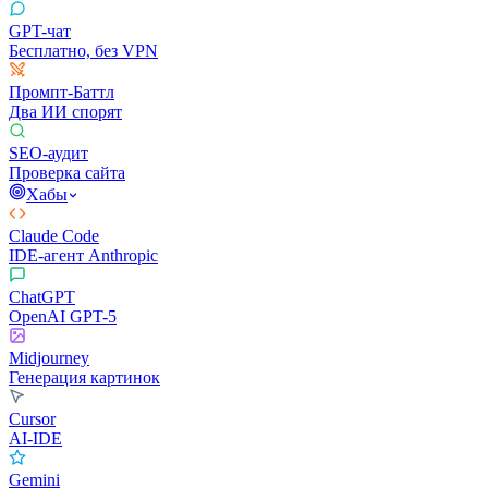
GPT-чат
Бесплатно, без VPN
Промпт-Баттл
Два ИИ спорят
SEO-аудит
Проверка сайта
Хабы
Claude Code
IDE-агент Anthropic
ChatGPT
OpenAI GPT-5
Midjourney
Генерация картинок
Cursor
AI-IDE
Gemini