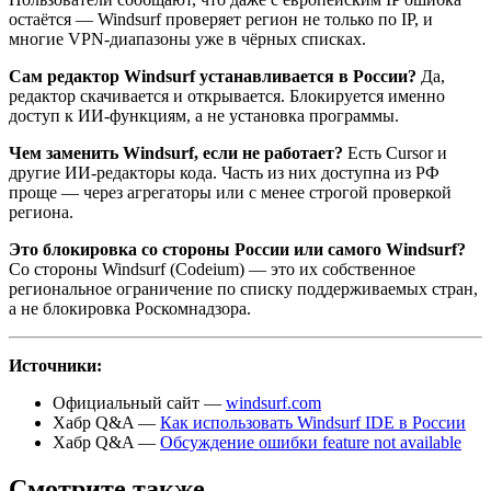
остаётся —
Windsurf
проверяет регион не только по IP, и
многие VPN-диапазоны уже в чёрных списках.
Сам редактор
Windsurf
устанавливается в России?
Да,
редактор скачивается и открывается. Блокируется именно
доступ к ИИ-функциям, а не установка программы.
Чем заменить
Windsurf
, если не работает?
Есть Cursor и
другие ИИ-редакторы кода. Часть из них доступна из РФ
проще — через агрегаторы или с менее строгой проверкой
региона.
Это блокировка со стороны России или самого
Windsurf
?
Со стороны
Windsurf
(Codeium) — это их собственное
региональное ограничение по списку поддерживаемых стран,
а не блокировка Роскомнадзора.
Источники:
Официальный сайт —
windsurf
.com
Хабр Q&A —
Как использовать
Windsurf
IDE в России
Хабр Q&A —
Обсуждение ошибки
feature
not available
Смотрите также