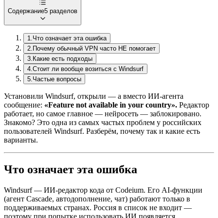
Содержание
5
разделов
1
.
Что означает эта ошибка
2
.
Почему обычный VPN часто НЕ помогает
3
.
Какие есть подходы
4
.
Стоит ли вообще возиться с Windsurf
5
.
Частые вопросы
Установили
Windsurf
, открыли — а вместо ИИ-агента
сообщение:
«
Feature
not available in your country».
Редактор
работает, но самое главное —
нейросеть
— заблокировано.
Знакомо? Это одна из самых частых проблем у российских
пользователей
Windsurf
. Разберём, почему так и какие есть
варианты.
Что означает эта ошибка
Windsurf
— ИИ-редактор кода от Codeium. Его AI-функции
(
агент
Cascade, автодополнение, чат) работают только в
поддерживаемых странах. Россия в список не входит —
поэтому при попытке использовать ИИ появляется