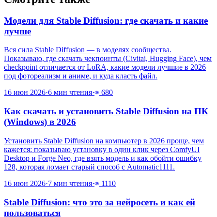
Модели для Stable Diffusion: где скачать и какие
лучше
Вся сила Stable Diffusion — в моделях сообщества.
Показываю, где скачать чекпоинты (Civitai, Hugging Face), чем
checkpoint отличается от LoRA, какие модели лучшие в 2026
под фотореализм и аниме, и куда класть файл.
16 июн 2026
·
6 мин чтения
·
680
Как скачать и установить Stable Diffusion на ПК
(Windows) в 2026
Установить Stable Diffusion на компьютер в 2026 проще, чем
кажется: показываю установку в один клик через ComfyUI
Desktop и Forge Neo, где взять модель и как обойти ошибку
128, которая ломает старый способ с Automatic1111.
16 июн 2026
·
7 мин чтения
·
1110
Stable Diffusion: что это за нейросеть и как ей
пользоваться