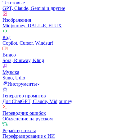
Текстовые
GPT, Claude, Gemini и другие
Изображения
Midjourney, DALL-E, FLUX
Код
Copilot, Cursor, Windsurf
Видео
Sora, Runway, Kling
Музыка
Suno, Udio
Инструменты
Генератор промптов
Для ChatGPT, Claude, Midjourney
Переводчик ошибок
Объяснение на русском
Рерайтер текста
Перефразирование с ИИ