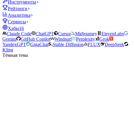
Инструменты
Рейтинги
Аналитика
Сервисы
Хабы
16
Claude Code
ChatGPT
Cursor
Midjourney
ElevenLabs
Gemini
GitHub Copilot
Windsurf
Perplexity
Grok
YandexGPT
GigaChat
Stable Diffusion
FLUX
DeepSeek
Kling
Тёмная тема