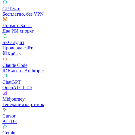
GPT-чат
Бесплатно, без VPN
Промпт-Баттл
Два ИИ спорят
SEO-аудит
Проверка сайта
Хабы
Claude Code
IDE-агент Anthropic
ChatGPT
OpenAI GPT-5
Midjourney
Генерация картинок
Cursor
AI-IDE
Gemini