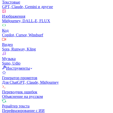
Текстовые
GPT, Claude, Gemini и другие
Изображения
Midjourney, DALL-E, FLUX
Код
Copilot, Cursor, Windsurf
Видео
Sora, Runway, Kling
Музыка
Suno, Udio
Инструменты
Генератор промптов
Для ChatGPT, Claude, Midjourney
Переводчик ошибок
Объяснение на русском
Рерайтер текста
Перефразирование с ИИ