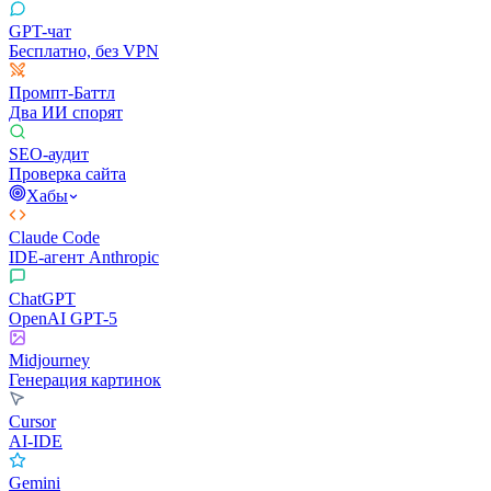
GPT-чат
Бесплатно, без VPN
Промпт-Баттл
Два ИИ спорят
SEO-аудит
Проверка сайта
Хабы
Claude Code
IDE-агент Anthropic
ChatGPT
OpenAI GPT-5
Midjourney
Генерация картинок
Cursor
AI-IDE
Gemini