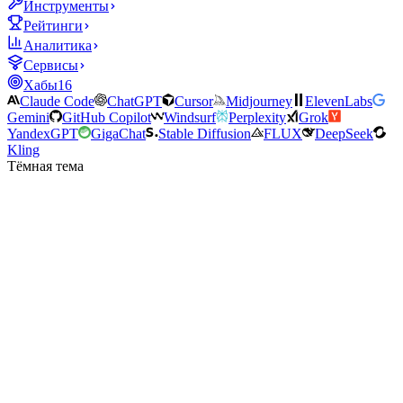
Инструменты
Рейтинги
Аналитика
Сервисы
Хабы
16
Claude Code
ChatGPT
Cursor
Midjourney
ElevenLabs
Gemini
GitHub Copilot
Windsurf
Perplexity
Grok
YandexGPT
GigaChat
Stable Diffusion
FLUX
DeepSeek
Kling
Тёмная тема