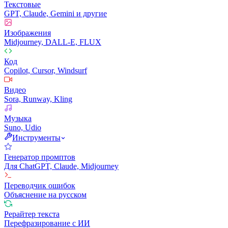
Текстовые
GPT, Claude, Gemini и другие
Изображения
Midjourney, DALL-E, FLUX
Код
Copilot, Cursor, Windsurf
Видео
Sora, Runway, Kling
Музыка
Suno, Udio
Инструменты
Генератор промптов
Для ChatGPT, Claude, Midjourney
Переводчик ошибок
Объяснение на русском
Рерайтер текста
Перефразирование с ИИ