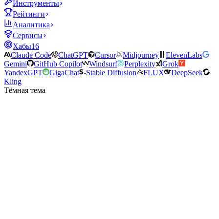
Инструменты
Рейтинги
Аналитика
Сервисы
Хабы
16
Claude Code
ChatGPT
Cursor
Midjourney
ElevenLabs
Gemini
GitHub Copilot
Windsurf
Perplexity
Grok
YandexGPT
GigaChat
Stable Diffusion
FLUX
DeepSeek
Kling
Тёмная тема