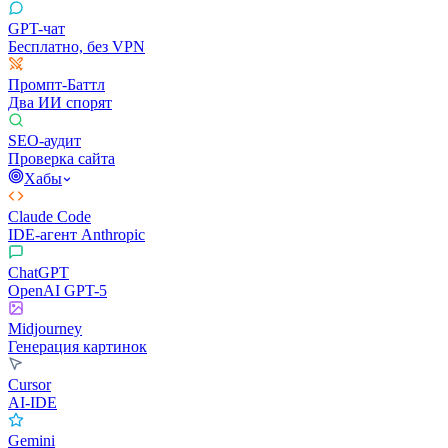
GPT-чат
Бесплатно, без VPN
Промпт-Баттл
Два ИИ спорят
SEO-аудит
Проверка сайта
Хабы
Claude Code
IDE-агент Anthropic
ChatGPT
OpenAI GPT-5
Midjourney
Генерация картинок
Cursor
AI-IDE
Gemini