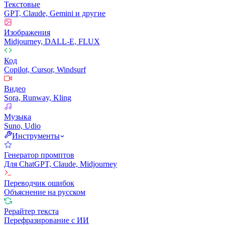
Текстовые
GPT, Claude, Gemini и другие
Изображения
Midjourney, DALL-E, FLUX
Код
Copilot, Cursor, Windsurf
Видео
Sora, Runway, Kling
Музыка
Suno, Udio
Инструменты
Генератор промптов
Для ChatGPT, Claude, Midjourney
Переводчик ошибок
Объяснение на русском
Рерайтер текста
Перефразирование с ИИ