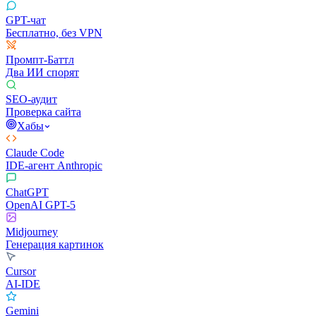
GPT-чат
Бесплатно, без VPN
Промпт-Баттл
Два ИИ спорят
SEO-аудит
Проверка сайта
Хабы
Claude Code
IDE-агент Anthropic
ChatGPT
OpenAI GPT-5
Midjourney
Генерация картинок
Cursor
AI-IDE
Gemini