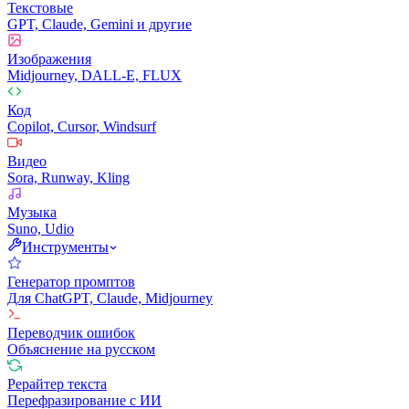
Текстовые
GPT, Claude, Gemini и другие
Изображения
Midjourney, DALL-E, FLUX
Код
Copilot, Cursor, Windsurf
Видео
Sora, Runway, Kling
Музыка
Suno, Udio
Инструменты
Генератор промптов
Для ChatGPT, Claude, Midjourney
Переводчик ошибок
Объяснение на русском
Рерайтер текста
Перефразирование с ИИ