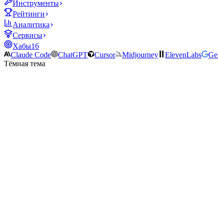
Инструменты
Рейтинги
Аналитика
Сервисы
Хабы
16
Claude Code
ChatGPT
Cursor
Midjourney
ElevenLabs
Ge
Тёмная тема