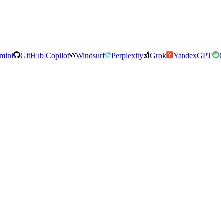
mini
GitHub Copilot
Windsurf
Perplexity
Grok
YandexGPT