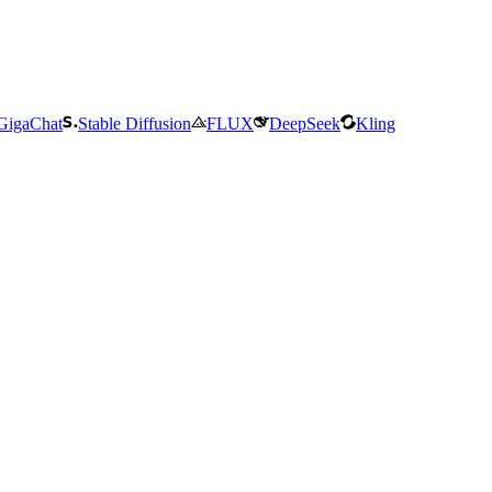
GigaChat
Stable Diffusion
FLUX
DeepSeek
Kling