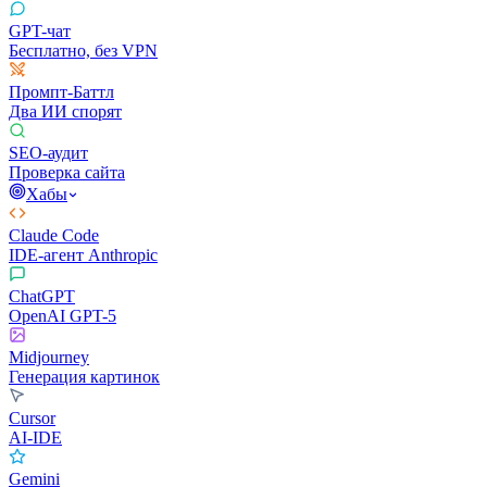
GPT-чат
Бесплатно, без VPN
Промпт-Баттл
Два ИИ спорят
SEO-аудит
Проверка сайта
Хабы
Claude Code
IDE-агент Anthropic
ChatGPT
OpenAI GPT-5
Midjourney
Генерация картинок
Cursor
AI-IDE
Gemini