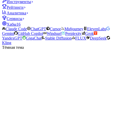
Инструменты
Рейтинги
Аналитика
Сервисы
Хабы
16
Claude Code
ChatGPT
Cursor
Midjourney
ElevenLabs
Gemini
GitHub Copilot
Windsurf
Perplexity
Grok
YandexGPT
GigaChat
Stable Diffusion
FLUX
DeepSeek
Kling
Тёмная тема