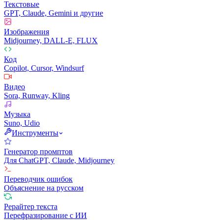
Текстовые
GPT, Claude, Gemini и другие
Изображения
Midjourney, DALL-E, FLUX
Код
Copilot, Cursor, Windsurf
Видео
Sora, Runway, Kling
Музыка
Suno, Udio
Инструменты
Генератор промптов
Для ChatGPT, Claude, Midjourney
Переводчик ошибок
Объяснение на русском
Рерайтер текста
Перефразирование с ИИ