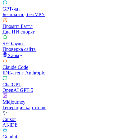
GPT-чат
Бесплатно, без VPN
Промпт-Баттл
Два ИИ спорят
SEO-аудит
Проверка сайта
Хабы
Claude Code
IDE-агент Anthropic
ChatGPT
OpenAI GPT-5
Midjourney
Генерация картинок
Cursor
AI-IDE
Gemini