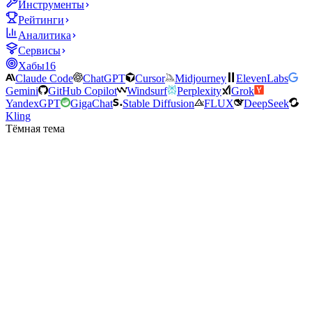
Инструменты
Рейтинги
Аналитика
Сервисы
Хабы
16
Claude Code
ChatGPT
Cursor
Midjourney
ElevenLabs
Gemini
GitHub Copilot
Windsurf
Perplexity
Grok
YandexGPT
GigaChat
Stable Diffusion
FLUX
DeepSeek
Kling
Тёмная тема