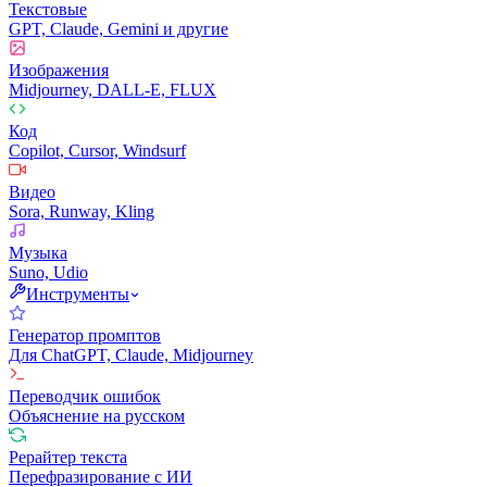
Текстовые
GPT, Claude, Gemini и другие
Изображения
Midjourney, DALL-E, FLUX
Код
Copilot, Cursor, Windsurf
Видео
Sora, Runway, Kling
Музыка
Suno, Udio
Инструменты
Генератор промптов
Для ChatGPT, Claude, Midjourney
Переводчик ошибок
Объяснение на русском
Рерайтер текста
Перефразирование с ИИ