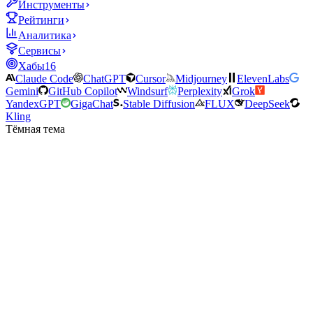
Инструменты
Рейтинги
Аналитика
Сервисы
Хабы
16
Claude Code
ChatGPT
Cursor
Midjourney
ElevenLabs
Gemini
GitHub Copilot
Windsurf
Perplexity
Grok
YandexGPT
GigaChat
Stable Diffusion
FLUX
DeepSeek
Kling
Тёмная тема