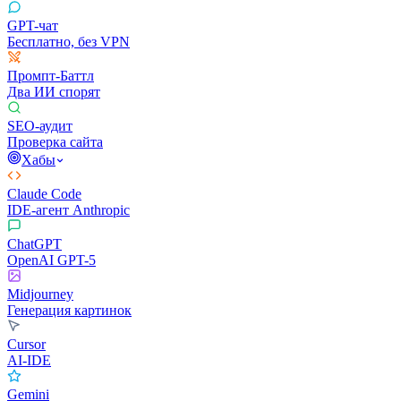
GPT-чат
Бесплатно, без VPN
Промпт-Баттл
Два ИИ спорят
SEO-аудит
Проверка сайта
Хабы
Claude Code
IDE-агент Anthropic
ChatGPT
OpenAI GPT-5
Midjourney
Генерация картинок
Cursor
AI-IDE
Gemini