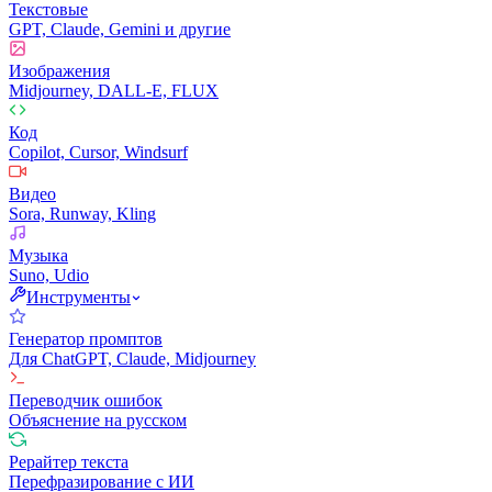
Текстовые
GPT, Claude, Gemini и другие
Изображения
Midjourney, DALL-E, FLUX
Код
Copilot, Cursor, Windsurf
Видео
Sora, Runway, Kling
Музыка
Suno, Udio
Инструменты
Генератор промптов
Для ChatGPT, Claude, Midjourney
Переводчик ошибок
Объяснение на русском
Рерайтер текста
Перефразирование с ИИ