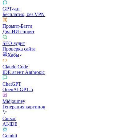
GPT-чат
Бесплатно, без VPN
Промпт-Баттл
Два ИИ спорят
SEO-аудит
Проверка сайта
Хабы
Claude Code
IDE-агент Anthropic
ChatGPT
OpenAI GPT-5
Midjourney
Генерация картинок
Cursor
AI-IDE
Gemini