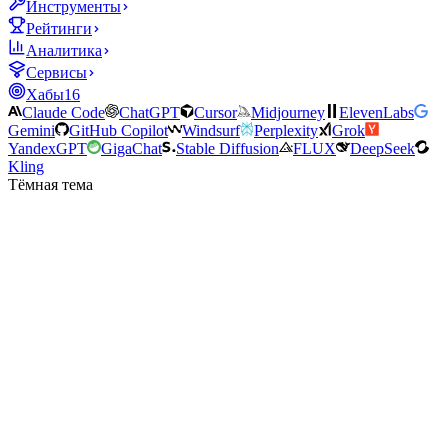
Инструменты
Рейтинги
Аналитика
Сервисы
Хабы
16
Claude Code
ChatGPT
Cursor
Midjourney
ElevenLabs
Gemini
GitHub Copilot
Windsurf
Perplexity
Grok
YandexGPT
GigaChat
Stable Diffusion
FLUX
DeepSeek
Kling
Тёмная тема