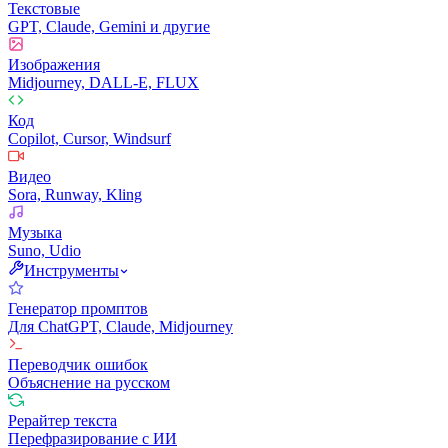
Текстовые
GPT, Claude, Gemini и другие
Изображения
Midjourney, DALL-E, FLUX
Код
Copilot, Cursor, Windsurf
Видео
Sora, Runway, Kling
Музыка
Suno, Udio
Инструменты
Генератор промптов
Для ChatGPT, Claude, Midjourney
Переводчик ошибок
Объяснение на русском
Рерайтер текста
Перефразирование с ИИ