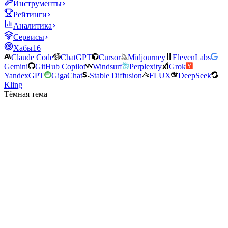
Инструменты
Рейтинги
Аналитика
Сервисы
Хабы
16
Claude Code
ChatGPT
Cursor
Midjourney
ElevenLabs
Gemini
GitHub Copilot
Windsurf
Perplexity
Grok
YandexGPT
GigaChat
Stable Diffusion
FLUX
DeepSeek
Kling
Тёмная тема