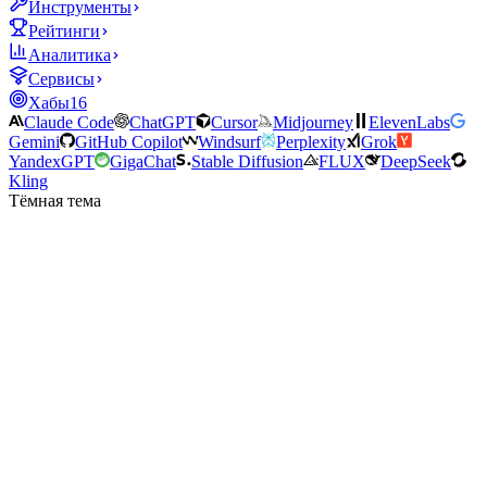
Инструменты
Рейтинги
Аналитика
Сервисы
Хабы
16
Claude Code
ChatGPT
Cursor
Midjourney
ElevenLabs
Gemini
GitHub Copilot
Windsurf
Perplexity
Grok
YandexGPT
GigaChat
Stable Diffusion
FLUX
DeepSeek
Kling
Тёмная тема