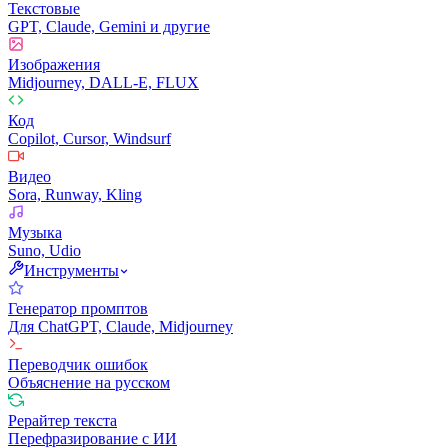
Текстовые
GPT, Claude, Gemini и другие
Изображения
Midjourney, DALL-E, FLUX
Код
Copilot, Cursor, Windsurf
Видео
Sora, Runway, Kling
Музыка
Suno, Udio
Инструменты
Генератор промптов
Для ChatGPT, Claude, Midjourney
Переводчик ошибок
Объяснение на русском
Рерайтер текста
Перефразирование с ИИ