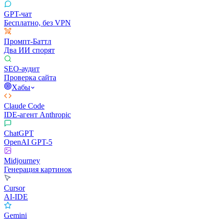
GPT-чат
Бесплатно, без VPN
Промпт-Баттл
Два ИИ спорят
SEO-аудит
Проверка сайта
Хабы
Claude Code
IDE-агент Anthropic
ChatGPT
OpenAI GPT-5
Midjourney
Генерация картинок
Cursor
AI-IDE
Gemini