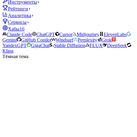
Инструменты
Рейтинги
Аналитика
Сервисы
Хабы
16
Claude Code
ChatGPT
Cursor
Midjourney
ElevenLabs
Gemini
GitHub Copilot
Windsurf
Perplexity
Grok
YandexGPT
GigaChat
Stable Diffusion
FLUX
DeepSeek
Kling
Тёмная тема