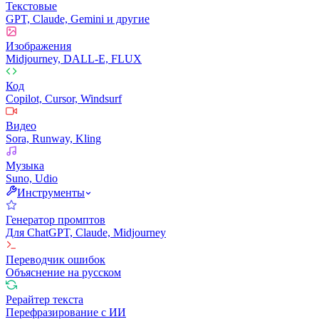
Текстовые
GPT, Claude, Gemini и другие
Изображения
Midjourney, DALL-E, FLUX
Код
Copilot, Cursor, Windsurf
Видео
Sora, Runway, Kling
Музыка
Suno, Udio
Инструменты
Генератор промптов
Для ChatGPT, Claude, Midjourney
Переводчик ошибок
Объяснение на русском
Рерайтер текста
Перефразирование с ИИ