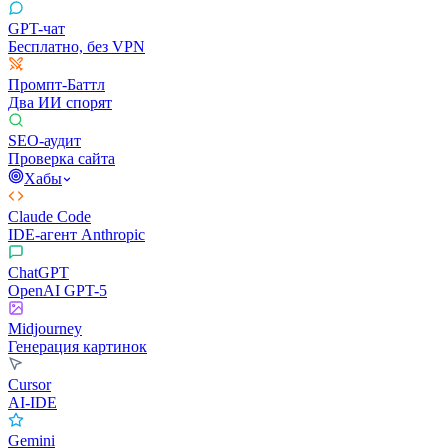
GPT-чат
Бесплатно, без VPN
Промпт-Баттл
Два ИИ спорят
SEO-аудит
Проверка сайта
Хабы
Claude Code
IDE-агент Anthropic
ChatGPT
OpenAI GPT-5
Midjourney
Генерация картинок
Cursor
AI-IDE
Gemini