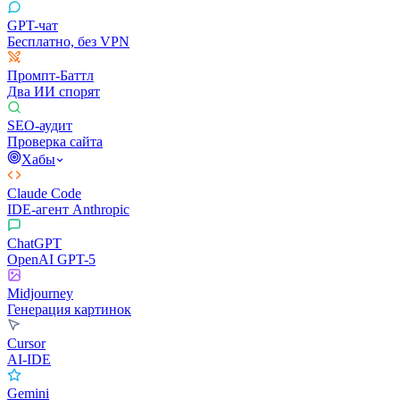
GPT-чат
Бесплатно, без VPN
Промпт-Баттл
Два ИИ спорят
SEO-аудит
Проверка сайта
Хабы
Claude Code
IDE-агент Anthropic
ChatGPT
OpenAI GPT-5
Midjourney
Генерация картинок
Cursor
AI-IDE
Gemini