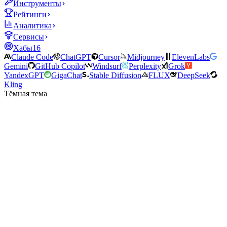
Инструменты
Рейтинги
Аналитика
Сервисы
Хабы
16
Claude Code
ChatGPT
Cursor
Midjourney
ElevenLabs
Gemini
GitHub Copilot
Windsurf
Perplexity
Grok
YandexGPT
GigaChat
Stable Diffusion
FLUX
DeepSeek
Kling
Тёмная тема