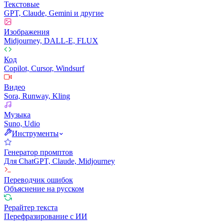
Текстовые
GPT, Claude, Gemini и другие
Изображения
Midjourney, DALL-E, FLUX
Код
Copilot, Cursor, Windsurf
Видео
Sora, Runway, Kling
Музыка
Suno, Udio
Инструменты
Генератор промптов
Для ChatGPT, Claude, Midjourney
Переводчик ошибок
Объяснение на русском
Рерайтер текста
Перефразирование с ИИ