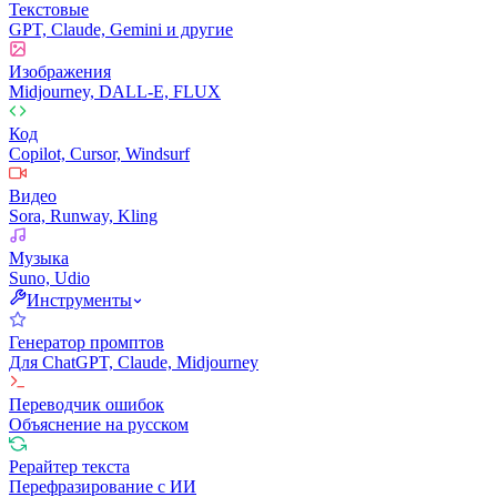
Текстовые
GPT, Claude, Gemini и другие
Изображения
Midjourney, DALL-E, FLUX
Код
Copilot, Cursor, Windsurf
Видео
Sora, Runway, Kling
Музыка
Suno, Udio
Инструменты
Генератор промптов
Для ChatGPT, Claude, Midjourney
Переводчик ошибок
Объяснение на русском
Рерайтер текста
Перефразирование с ИИ