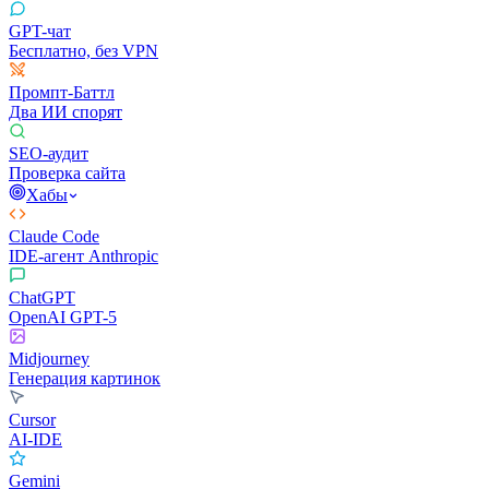
GPT-чат
Бесплатно, без VPN
Промпт-Баттл
Два ИИ спорят
SEO-аудит
Проверка сайта
Хабы
Claude Code
IDE-агент Anthropic
ChatGPT
OpenAI GPT-5
Midjourney
Генерация картинок
Cursor
AI-IDE
Gemini