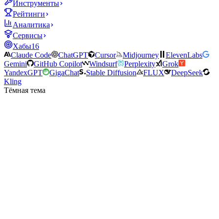
Инструменты
Рейтинги
Аналитика
Сервисы
Хабы
16
Claude Code
ChatGPT
Cursor
Midjourney
ElevenLabs
Gemini
GitHub Copilot
Windsurf
Perplexity
Grok
YandexGPT
GigaChat
Stable Diffusion
FLUX
DeepSeek
Kling
Тёмная тема