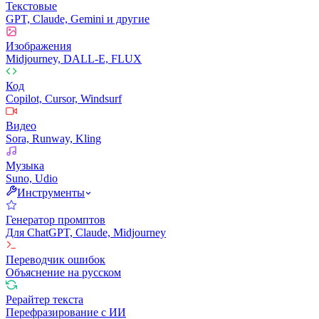
Текстовые
GPT, Claude, Gemini и другие
Изображения
Midjourney, DALL-E, FLUX
Код
Copilot, Cursor, Windsurf
Видео
Sora, Runway, Kling
Музыка
Suno, Udio
Инструменты
Генератор промптов
Для ChatGPT, Claude, Midjourney
Переводчик ошибок
Объяснение на русском
Рерайтер текста
Перефразирование с ИИ