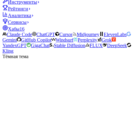
Инструменты
Рейтинги
Аналитика
Сервисы
Хабы
16
Claude Code
ChatGPT
Cursor
Midjourney
ElevenLabs
Gemini
GitHub Copilot
Windsurf
Perplexity
Grok
YandexGPT
GigaChat
Stable Diffusion
FLUX
DeepSeek
Kling
Тёмная тема