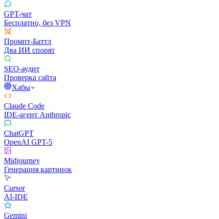
GPT-чат
Бесплатно, без VPN
Промпт-Баттл
Два ИИ спорят
SEO-аудит
Проверка сайта
Хабы
Claude Code
IDE-агент Anthropic
ChatGPT
OpenAI GPT-5
Midjourney
Генерация картинок
Cursor
AI-IDE
Gemini