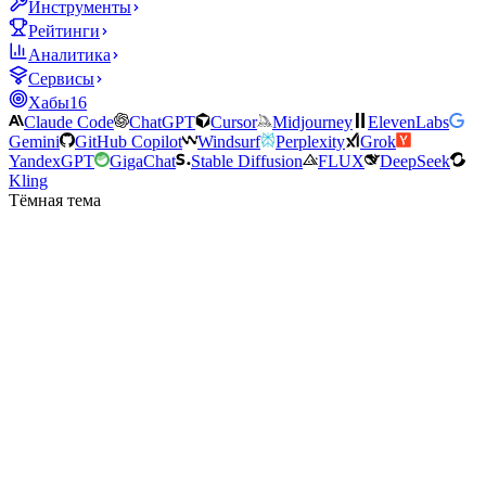
Инструменты
Рейтинги
Аналитика
Сервисы
Хабы
16
Claude Code
ChatGPT
Cursor
Midjourney
ElevenLabs
Gemini
GitHub Copilot
Windsurf
Perplexity
Grok
YandexGPT
GigaChat
Stable Diffusion
FLUX
DeepSeek
Kling
Тёмная тема