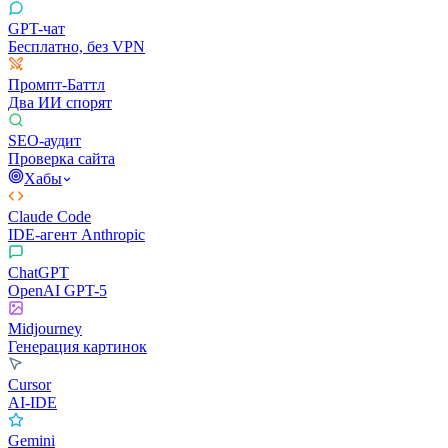
GPT-чат
Бесплатно, без VPN
Промпт-Баттл
Два ИИ спорят
SEO-аудит
Проверка сайта
Хабы
Claude Code
IDE-агент Anthropic
ChatGPT
OpenAI GPT-5
Midjourney
Генерация картинок
Cursor
AI-IDE
Gemini