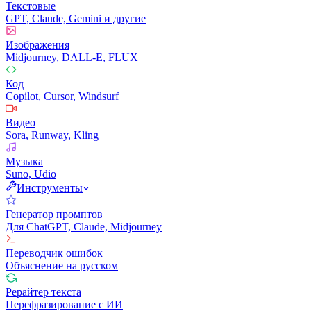
Текстовые
GPT, Claude, Gemini и другие
Изображения
Midjourney, DALL-E, FLUX
Код
Copilot, Cursor, Windsurf
Видео
Sora, Runway, Kling
Музыка
Suno, Udio
Инструменты
Генератор промптов
Для ChatGPT, Claude, Midjourney
Переводчик ошибок
Объяснение на русском
Рерайтер текста
Перефразирование с ИИ