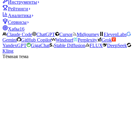
Инструменты
Рейтинги
Аналитика
Сервисы
Хабы
16
Claude Code
ChatGPT
Cursor
Midjourney
ElevenLabs
Gemini
GitHub Copilot
Windsurf
Perplexity
Grok
YandexGPT
GigaChat
Stable Diffusion
FLUX
DeepSeek
Kling
Тёмная тема