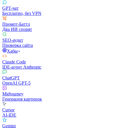
GPT-чат
Бесплатно, без VPN
Промпт-Баттл
Два ИИ спорят
SEO-аудит
Проверка сайта
Хабы
Claude Code
IDE-агент Anthropic
ChatGPT
OpenAI GPT-5
Midjourney
Генерация картинок
Cursor
AI-IDE
Gemini