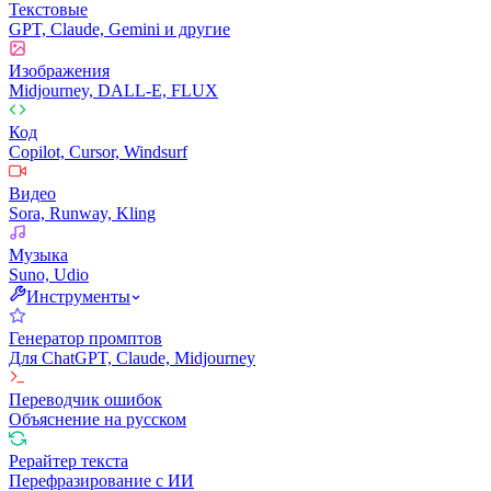
Текстовые
GPT, Claude, Gemini и другие
Изображения
Midjourney, DALL-E, FLUX
Код
Copilot, Cursor, Windsurf
Видео
Sora, Runway, Kling
Музыка
Suno, Udio
Инструменты
Генератор промптов
Для ChatGPT, Claude, Midjourney
Переводчик ошибок
Объяснение на русском
Рерайтер текста
Перефразирование с ИИ