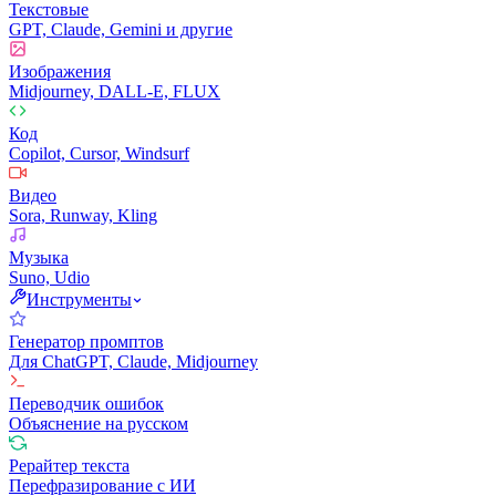
Текстовые
GPT, Claude, Gemini и другие
Изображения
Midjourney, DALL-E, FLUX
Код
Copilot, Cursor, Windsurf
Видео
Sora, Runway, Kling
Музыка
Suno, Udio
Инструменты
Генератор промптов
Для ChatGPT, Claude, Midjourney
Переводчик ошибок
Объяснение на русском
Рерайтер текста
Перефразирование с ИИ