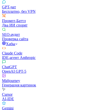
GPT-чат
Бесплатно, без VPN
Промпт-Баттл
Два ИИ спорят
SEO-аудит
Проверка сайта
Хабы
Claude Code
IDE-агент Anthropic
ChatGPT
OpenAI GPT-5
Midjourney
Генерация картинок
Cursor
AI-IDE
Gemini