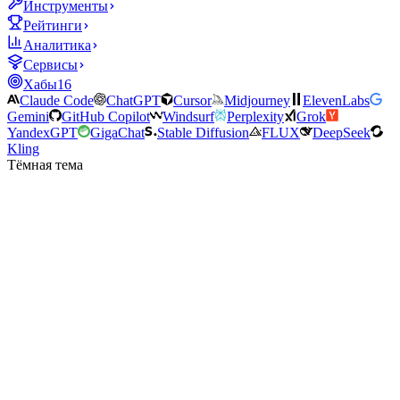
Инструменты
Рейтинги
Аналитика
Сервисы
Хабы
16
Claude Code
ChatGPT
Cursor
Midjourney
ElevenLabs
Gemini
GitHub Copilot
Windsurf
Perplexity
Grok
YandexGPT
GigaChat
Stable Diffusion
FLUX
DeepSeek
Kling
Тёмная тема