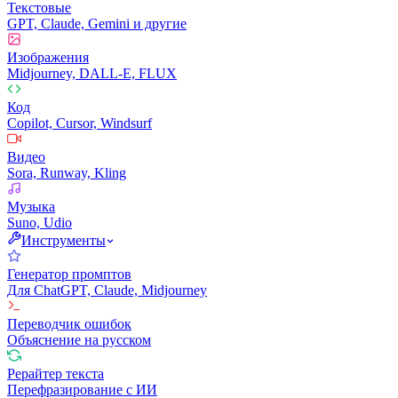
Текстовые
GPT, Claude, Gemini и другие
Изображения
Midjourney, DALL-E, FLUX
Код
Copilot, Cursor, Windsurf
Видео
Sora, Runway, Kling
Музыка
Suno, Udio
Инструменты
Генератор промптов
Для ChatGPT, Claude, Midjourney
Переводчик ошибок
Объяснение на русском
Рерайтер текста
Перефразирование с ИИ