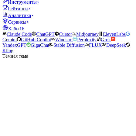
Инструменты
Рейтинги
Аналитика
Сервисы
Хабы
16
Claude Code
ChatGPT
Cursor
Midjourney
ElevenLabs
Gemini
GitHub Copilot
Windsurf
Perplexity
Grok
YandexGPT
GigaChat
Stable Diffusion
FLUX
DeepSeek
Kling
Тёмная тема