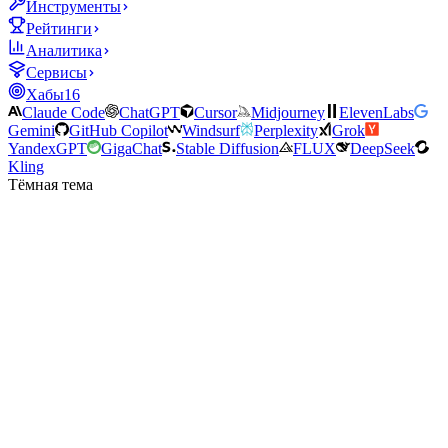
Инструменты
Рейтинги
Аналитика
Сервисы
Хабы
16
Claude Code
ChatGPT
Cursor
Midjourney
ElevenLabs
Gemini
GitHub Copilot
Windsurf
Perplexity
Grok
YandexGPT
GigaChat
Stable Diffusion
FLUX
DeepSeek
Kling
Тёмная тема