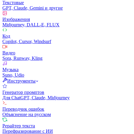
Текстовые
GPT, Claude, Gemini и другие
Изображения
Midjourney, DALL-E, FLUX
Код
Copilot, Cursor, Windsurf
Видео
Sora, Runway, Kling
Музыка
Suno, Udio
Инструменты
Генератор промптов
Для ChatGPT, Claude, Midjourney
Переводчик ошибок
Объяснение на русском
Рерайтер текста
Перефразирование с ИИ