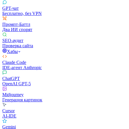
GPT-чат
Бесплатно, без VPN
Промпт-Баттл
Два ИИ спорят
SEO-аудит
Проверка сайта
Хабы
Claude Code
IDE-агент Anthropic
ChatGPT
OpenAI GPT-5
Midjourney
Генерация картинок
Cursor
AI-IDE
Gemini