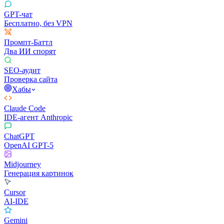
GPT-чат
Бесплатно, без VPN
Промпт-Баттл
Два ИИ спорят
SEO-аудит
Проверка сайта
Хабы
Claude Code
IDE-агент Anthropic
ChatGPT
OpenAI GPT-5
Midjourney
Генерация картинок
Cursor
AI-IDE
Gemini