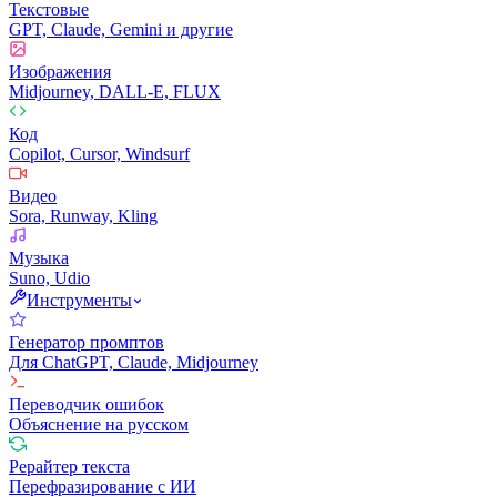
Текстовые
GPT, Claude, Gemini и другие
Изображения
Midjourney, DALL-E, FLUX
Код
Copilot, Cursor, Windsurf
Видео
Sora, Runway, Kling
Музыка
Suno, Udio
Инструменты
Генератор промптов
Для ChatGPT, Claude, Midjourney
Переводчик ошибок
Объяснение на русском
Рерайтер текста
Перефразирование с ИИ