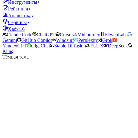
Инструменты
Рейтинги
Аналитика
Сервисы
Хабы
16
Claude Code
ChatGPT
Cursor
Midjourney
ElevenLabs
Gemini
GitHub Copilot
Windsurf
Perplexity
Grok
YandexGPT
GigaChat
Stable Diffusion
FLUX
DeepSeek
Kling
Тёмная тема