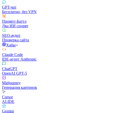
GPT-чат
Бесплатно, без VPN
Промпт-Баттл
Два ИИ спорят
SEO-аудит
Проверка сайта
Хабы
Claude Code
IDE-агент Anthropic
ChatGPT
OpenAI GPT-5
Midjourney
Генерация картинок
Cursor
AI-IDE
Gemini