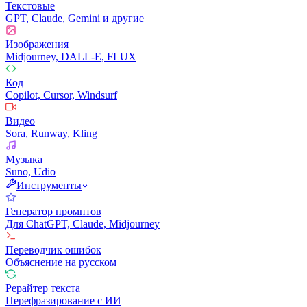
Текстовые
GPT, Claude, Gemini и другие
Изображения
Midjourney, DALL-E, FLUX
Код
Copilot, Cursor, Windsurf
Видео
Sora, Runway, Kling
Музыка
Suno, Udio
Инструменты
Генератор промптов
Для ChatGPT, Claude, Midjourney
Переводчик ошибок
Объяснение на русском
Рерайтер текста
Перефразирование с ИИ