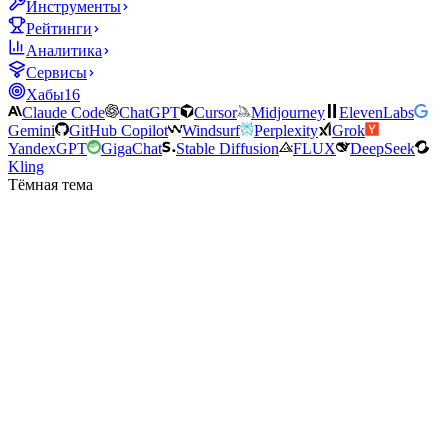
Инструменты
Рейтинги
Аналитика
Сервисы
Хабы
16
Claude Code
ChatGPT
Cursor
Midjourney
ElevenLabs
Gemini
GitHub Copilot
Windsurf
Perplexity
Grok
YandexGPT
GigaChat
Stable Diffusion
FLUX
DeepSeek
Kling
Тёмная тема