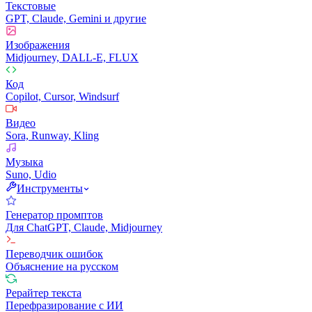
Текстовые
GPT, Claude, Gemini и другие
Изображения
Midjourney, DALL-E, FLUX
Код
Copilot, Cursor, Windsurf
Видео
Sora, Runway, Kling
Музыка
Suno, Udio
Инструменты
Генератор промптов
Для ChatGPT, Claude, Midjourney
Переводчик ошибок
Объяснение на русском
Рерайтер текста
Перефразирование с ИИ