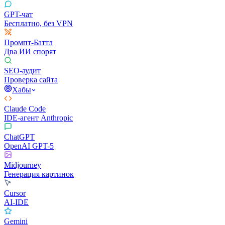
GPT-чат
Бесплатно, без VPN
Промпт-Баттл
Два ИИ спорят
SEO-аудит
Проверка сайта
Хабы
Claude Code
IDE-агент Anthropic
ChatGPT
OpenAI GPT-5
Midjourney
Генерация картинок
Cursor
AI-IDE
Gemini