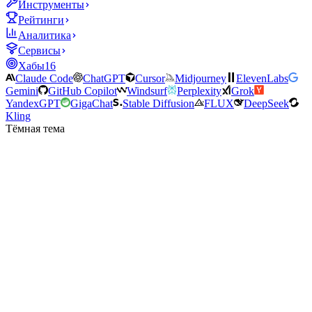
Инструменты
Рейтинги
Аналитика
Сервисы
Хабы
16
Claude Code
ChatGPT
Cursor
Midjourney
ElevenLabs
Gemini
GitHub Copilot
Windsurf
Perplexity
Grok
YandexGPT
GigaChat
Stable Diffusion
FLUX
DeepSeek
Kling
Тёмная тема